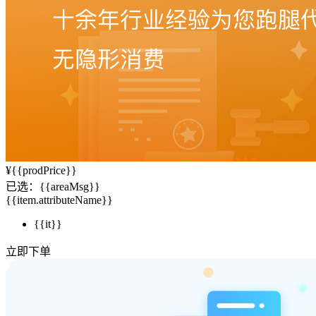
¥
{{prodPrice}}
已选：
{{areaMsg}}
{{item.attributeName}}
{{it}}
立即下单