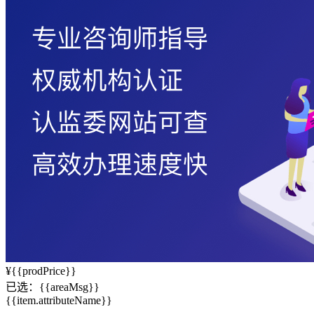
¥
{{prodPrice}}
已选：
{{areaMsg}}
{{item.attributeName}}