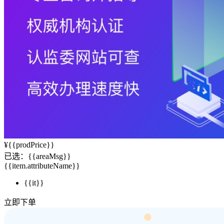
¥
{{prodPrice}}
已选：
{{areaMsg}}
{{item.attributeName}}
{{it}}
立即下单