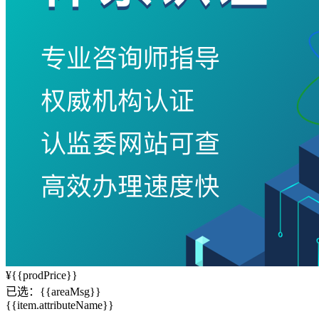
¥
{{prodPrice}}
已选：
{{areaMsg}}
{{item.attributeName}}