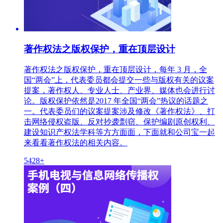
著作权法之版权保护，重在顶层设计
著作权法之版权保护，重在顶层设计，每年 3 月，全
国“两会”上，代表委员都会提交一些与版权有关的议案
提案，著作权人、专业人士、产业界、媒体也会进行讨
论。版权保护依然是2017 年全国“两会”热议的话题之
一。代表委员们的议案提案涉及修改《著作权法》、打
击网络侵权盗版、反对抄袭剽窃、保护编剧原创权利、
建设知识产权法学科等方方面面，下面就和公司宝一起
来看看著作权法的相关内容。
5428+