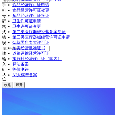
食品经营许可证申请
手
食品经营许可证变更
机
食品经营许可证换证
号
卫生许可证申请
码
卫生许可证变更
格
第二类医疗器械经营备案凭证
式
第三类医疗器械经营许可证申请
错
烟草零售专卖许可证
误
拍卖经营批准证书
道路运输经营许可证
请
旅行社经营许可证（国内）
输
算法备案
入
6-
等保测评
16
AI大模型备案
位
密
收起
展开
码
记
住
密