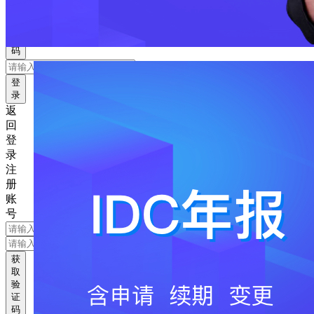
获
取
验
证
码
登
录
返
回
登
录
注
册
账
号
获
取
验
证
码