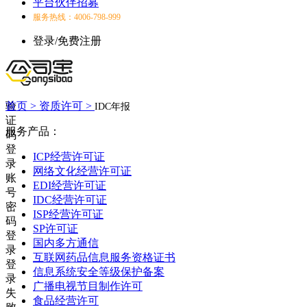
平台伙伴招募
服务热线：4006-798-999
登录/免费注册
验
首页 >
资质许可 >
IDC年报
证
服务产品：
码
登
ICP经营许可证
录
网络文化经营许可证
账
EDI经营许可证
号
IDC经营许可证
密
ISP经营许可证
码
SP许可证
登
国内多方通信
录
互联网药品信息服务资格证书
登
信息系统安全等级保护备案
录
广播电视节目制作许可
失
食品经营许可