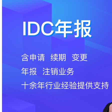
码
登
录
忘
记
密
码？
我
要
注
册
返
回
登
录
找
回
密
码