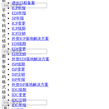
败
进出口权备案
ICP年报
手
EDI年报
机
SP年报
号
ICP变更
码
ICP续期
格
ICP注销
式
外资ICP落地解决方案
错
EDI续期
误
EDI变更
EDI注销
图
外资EDI落地解决方案
形
ISP续期
验
ISP变更
证
ISP注销
码
ISP年报
格
外资ISP落地解决方案
式
IDC续期
错
IDC变更
误
IDC注销
IDC年报
获