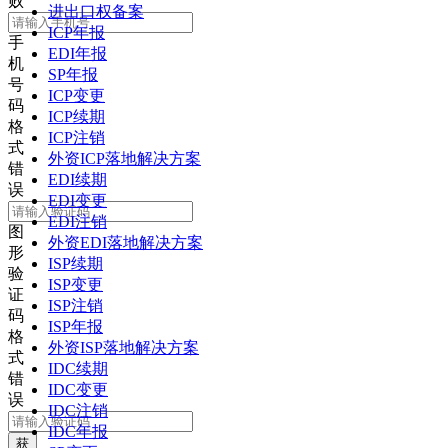
败
进出口权备案
ICP年报
手
EDI年报
机
SP年报
号
ICP变更
码
ICP续期
格
ICP注销
式
外资ICP落地解决方案
错
EDI续期
误
EDI变更
EDI注销
图
外资EDI落地解决方案
形
ISP续期
验
ISP变更
证
ISP注销
码
ISP年报
格
外资ISP落地解决方案
式
IDC续期
错
IDC变更
误
IDC注销
IDC年报
获