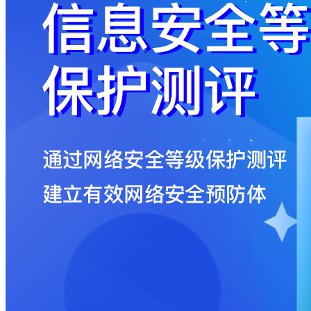
码
登
录
忘
记
密
码？
我
要
注
册
返
回
登
录
找
回
密
码