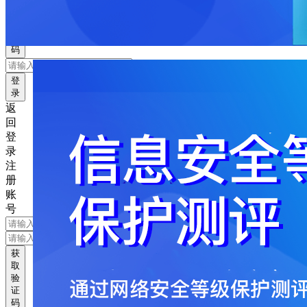
获
取
验
证
码
登
录
返
回
登
录
注
册
账
号
获
取
验
证
码