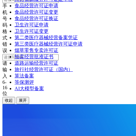
食品经营许可证申请
手
食品经营许可证变更
机
食品经营许可证换证
号
卫生许可证申请
码
卫生许可证变更
格
第二类医疗器械经营备案凭证
式
第三类医疗器械经营许可证申请
错
烟草零售专卖许可证
误
拍卖经营批准证书
道路运输经营许可证
请
旅行社经营许可证（国内）
输
算法备案
入
6-
等保测评
16
AI大模型备案
位
密
收起
展开
码
记
住
密