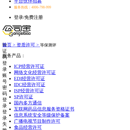
平台伙伴招募
服务热线：4006-798-999
登录/免费注册
验
首页 >
资质许可 >
等保测评
证
服务产品：
码
登
ICP经营许可证
录
网络文化经营许可证
账
EDI经营许可证
号
IDC经营许可证
密
ISP经营许可证
码
SP许可证
登
国内多方通信
录
互联网药品信息服务资格证书
登
信息系统安全等级保护备案
录
广播电视节目制作许可
失
食品经营许可