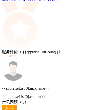
服务评价（
{{appraiseListCount}}
）
好评99.1%
{{appraiseList[0].nickname}}
{{appraiseList[0].content}}
常见问题（
3
）