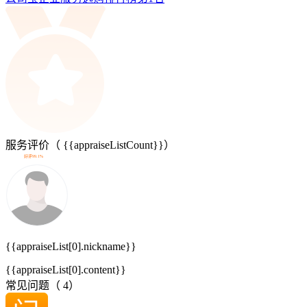
服务评价（
{{appraiseListCount}}
）
好评99.1%
{{appraiseList[0].nickname}}
{{appraiseList[0].content}}
常见问题（
4
）